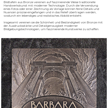
Bildtafeln aus Bronze vereinen auf faszinierende Weise traditionelle
Handwerkskunst mit moderner Technologie. Durch die Verwendung
eines Fotos oder einer Zeichnung als Vorlage können feine Details und
Nuancen präzise eingefangen und in das Relief übertragen werden,
wodurch ein lebendiges und realistisches Abbild entsteht.
Insgesamt vereinen sie die Schönheit und Beständigkeit von Bronze mit
der Ausdrucksstärke und Detailgenauigkeit moderner
Bildgebungstechnologien, um faszinierende Kunstwerke zu schaffen.